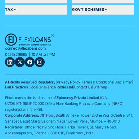
TAX
GOVT SCHEMES
connect@flexiloans.com
02268219595
| 10 AM to 7 PM
All Rights Reserved
|
Regulatory
|
Privacy Policy
|
Terms & Conditions
|
Disclaimer
|
Fair Practices Code
|
Grievance Redressal
|
Contact Us
|
Sitemap
FlexiLoans is the trade name of
Epimoney Private Limited
(CIN:
U71309TN1995PTC030536), a Non-Banking Financial Company (NBFC)
registered with the RBI.
Corporate Address:
7th Floor, South Annexe, Tower 2, One World Centre, 841,
Senapati Bapat Marg, Saidham Nagar, Lower Parel, Mumbai – 400013.
Registered Office:
No.119, 2nd Floor, Harita Towers, St. Mary's Road,
Abhiramapuram, Chennai – 600 018, Tamil Nadu, India.