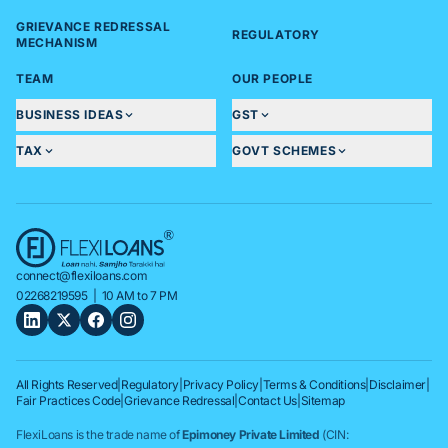
GRIEVANCE REDRESSAL
REGULATORY
MECHANISM
TEAM
OUR PEOPLE
BUSINESS IDEAS
GST
TAX
GOVT SCHEMES
connect@flexiloans.com
02268219595
| 10 AM to 7 PM
All Rights Reserved
|
Regulatory
|
Privacy Policy
|
Terms & Conditions
|
Disclaimer
|
Fair Practices Code
|
Grievance Redressal
|
Contact Us
|
Sitemap
FlexiLoans is the trade name of
Epimoney Private Limited
(CIN: