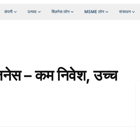
कंपनी
उत्पाद
बिज़नेस लोन
MSME लोन
संसाधन
जनेस – कम निवेश, उच्च