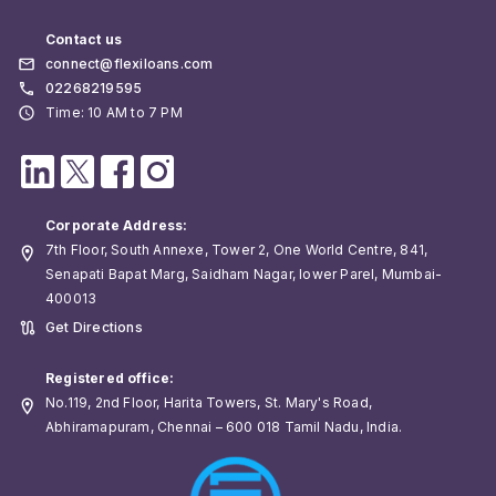
Contact us
connect@flexiloans.com
02268219595
Time: 10 AM to 7 PM
Corporate Address:
7th Floor, South Annexe, Tower 2, One World Centre, 841,
Senapati Bapat Marg, Saidham Nagar, lower Parel, Mumbai-
400013
Get Directions
Registered office:
No.119, 2nd Floor, Harita Towers, St. Mary's Road,
Abhiramapuram, Chennai – 600 018 Tamil Nadu, India.