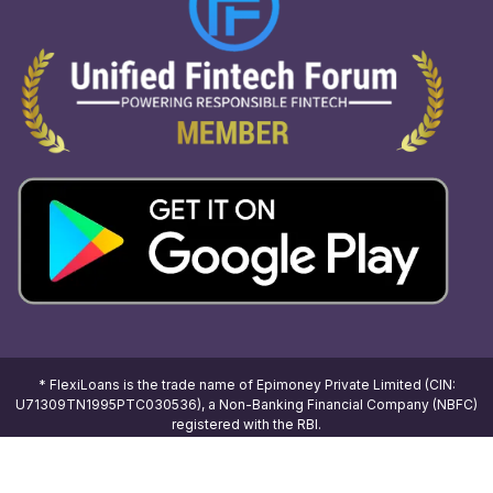
* FlexiLoans is the trade name of Epimoney Private Limited (CIN:
U71309TN1995PTC030536), a Non-Banking Financial Company (NBFC)
registered with the RBI.
All Rights Reserved |
Regulatory
|
HTML sitemap