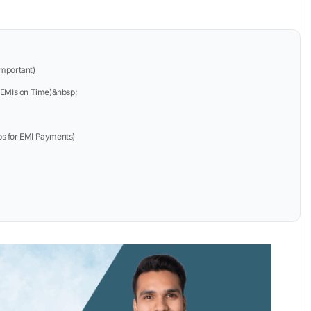
Important)
n EMIs on Time)&nbsp;
ips for EMI Payments)