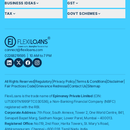
BUSINESS IDEAS
GST
TAX
GOVT SCHEMES
connect@flexiloans.com
02268219595
| 10 AM to 7 PM
All Rights Reserved
|
Regulatory
|
Privacy Policy
|
Terms & Conditions
|
Disclaimer
|
Fair Practices Code
|
Grievance Redressal
|
Contact Us
|
Sitemap
FlexiLoans is the trade name of
Epimoney Private Limited
(CIN:
U71309TN1995PTC030536), a Non-Banking Financial Company (NBFC)
registered with the RBI.
Corporate Address:
7th Floor, South Annexe, Tower 2, One World Centre, 841,
Senapati Bapat Marg, Saidham Nagar, Lower Parel, Mumbai – 400013.
Registered Office:
No.119, 2nd Floor, Harita Towers, St. Mary's Road,
Abhiramapuram, Chennai – 600 018, Tamil Nadu, India.