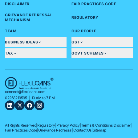
DISCLAIMER
FAIR PRACTICES CODE
GRIEVANCE REDRESSAL
REGULATORY
MECHANISM
TEAM
OUR PEOPLE
BUSINESS IDEAS
GST
TAX
GOVT SCHEMES
connect@flexiloans.com
02268219595
| 10 AM to 7 PM
All Rights Reserved
|
Regulatory
|
Privacy Policy
|
Terms & Conditions
|
Disclaimer
|
Fair Practices Code
|
Grievance Redressal
|
Contact Us
|
Sitemap