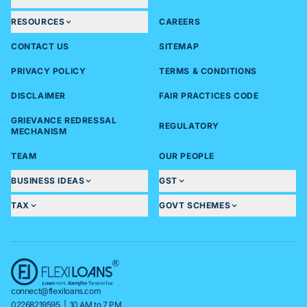
RESOURCES
CAREERS
CONTACT US
SITEMAP
PRIVACY POLICY
TERMS & CONDITIONS
DISCLAIMER
FAIR PRACTICES CODE
GRIEVANCE REDRESSAL
REGULATORY
MECHANISM
TEAM
OUR PEOPLE
BUSINESS IDEAS
GST
TAX
GOVT SCHEMES
connect@flexiloans.com
02268219595
| 10 AM to 7 PM