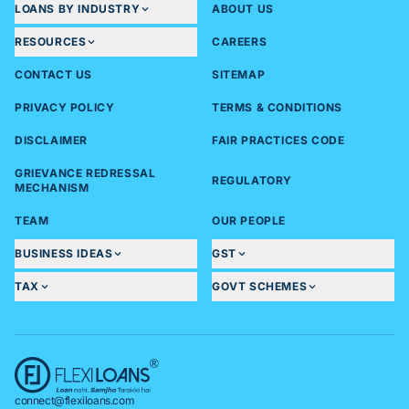
LOANS BY INDUSTRY
ABOUT US
RESOURCES
CAREERS
CONTACT US
SITEMAP
PRIVACY POLICY
TERMS & CONDITIONS
DISCLAIMER
FAIR PRACTICES CODE
GRIEVANCE REDRESSAL
REGULATORY
MECHANISM
TEAM
OUR PEOPLE
BUSINESS IDEAS
GST
TAX
GOVT SCHEMES
connect@flexiloans.com