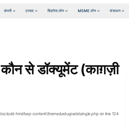
कंपनी
उत्पाद
बिज़नेस लोन
MSME लोन
संसाधन
कौन से डॉक्यूमेंट (काग़ज़ी
tdocs\old-hindi\wp-content\themes\edugrade\single.php on line 124