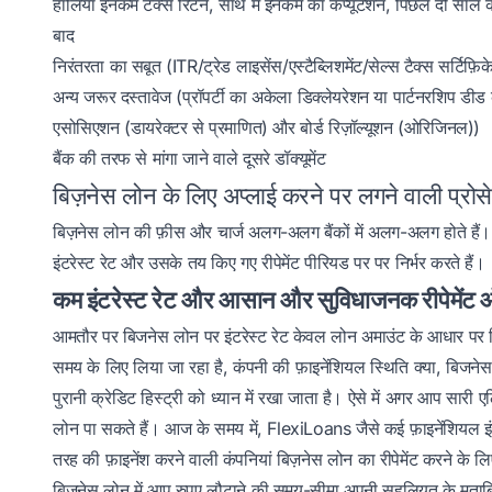
हालिया इनकम टैक्स रिटर्न, साथ में इनकम का कंप्यूटेशन, पिछले दो सा
बाद
निरंतरता का सबूत (ITR/ट्रेड लाइसेंस/एस्टैब्लिशमेंट/सेल्स टैक्स सर्टिफ़िक
अन्य जरूर दस्तावेज (प्रॉपर्टी का अकेला डिक्लेयरेशन या पार्टनरशिप ड
एसोसिएशन (डायरेक्टर से प्रमाणित) और बोर्ड रिज़ॉल्यूशन (ओरिजिनल))
बैंक की तरफ से मांगा जाने वाले दूसरे डॉक्यूमेंट
बिज़नेस लोन के लिए अप्लाई करने पर लगने वाली प्रोसे
बिज़नेस लोन की फ़ीस और चार्ज अलग-अलग बैंकों में अलग-अलग होते हैं।
इंटरेस्ट रेट और उसके तय किए गए रीपेमेंट पीरियड पर पर निर्भर करते हैं।
कम इंटरेस्ट रेट और आसान और सुविधाजनक रीपेमेंट ऑ
आमतौर पर बिजनेस लोन पर इंटरेस्ट रेट केवल लोन अमाउंट के आधार पर नि
समय के लिए लिया जा रहा है, कंपनी की फ़ाइनेंशियल स्थिति क्या, बिजन
पुरानी क्रेडिट हिस्ट्री को ध्यान में रखा जाता है। ऐसे में अगर आप सारी 
लोन पा सकते हैं। आज के समय में, FlexiLoans जैसे कई फ़ाइनेंशियल इंस्
तरह की फ़ाइनेंश करने वाली कंपनियां बिज़नेस लोन का रीपेमेंट करने के
बिजनेस लोन में आप रुपए लौटाने की समय-सीमा अपनी सहूलियत के मुताब