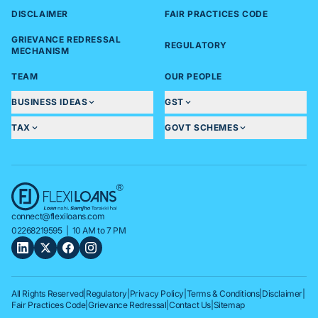
DISCLAIMER
FAIR PRACTICES CODE
GRIEVANCE REDRESSAL
REGULATORY
MECHANISM
TEAM
OUR PEOPLE
BUSINESS IDEAS
GST
TAX
GOVT SCHEMES
connect@flexiloans.com
02268219595
| 10 AM to 7 PM
All Rights Reserved
|
Regulatory
|
Privacy Policy
|
Terms & Conditions
|
Disclaimer
|
Fair Practices Code
|
Grievance Redressal
|
Contact Us
|
Sitemap