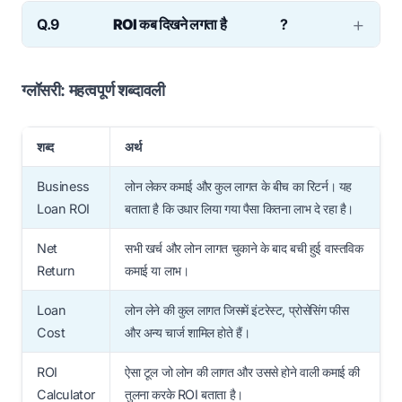
Ans: हाँ। यदि कमाई लोन लागत से कम है तो ROI
Q.9
ROI कब दिखने लगता है
?
नकारात्मक हो जाता है जो संकेत है कि लोन से बचना चाहिए।
Ans: Inventory का ROI कुछ हफ्तों में दिख सकता है
जबकि मशीनरी या डिजिटल निवेश का ROI कुछ महीनों में
ग्लॉसरी: महत्वपूर्ण शब्दावली
आता है।
शब्द
अर्थ
Business
लोन लेकर कमाई और कुल लागत के बीच का रिटर्न। यह
Loan ROI
बताता है कि उधार लिया गया पैसा कितना लाभ दे रहा है।
Net
सभी खर्च और लोन लागत चुकाने के बाद बची हुई वास्तविक
Return
कमाई या लाभ।
Loan
लोन लेने की कुल लागत जिसमें इंटरेस्ट, प्रोसेसिंग फीस
Cost
और अन्य चार्ज शामिल होते हैं।
ROI
ऐसा टूल जो लोन की लागत और उससे होने वाली कमाई की
Calculator
तुलना करके ROI बताता है।