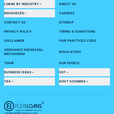
LOANS BY INDUSTRY
ABOUT US
RESOURCES
CAREERS
CONTACT US
SITEMAP
PRIVACY POLICY
TERMS & CONDITIONS
DISCLAIMER
FAIR PRACTICES CODE
GRIEVANCE REDRESSAL
REGULATORY
MECHANISM
TEAM
OUR PEOPLE
BUSINESS IDEAS
GST
TAX
GOVT SCHEMES
connect@flexiloans.com